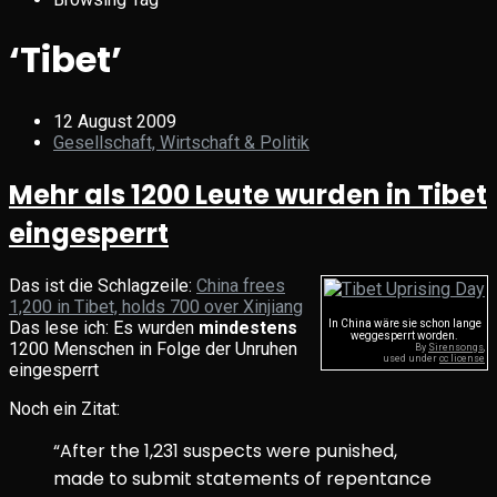
‘Tibet’
12 August 2009
Gesellschaft, Wirtschaft & Politik
Mehr als 1200 Leute wurden in Tibet
eingesperrt
Das ist die Schlagzeile:
China frees
1,200 in Tibet, holds 700 over Xinjiang
Das lese ich: Es wurden
mindestens
In China wäre sie schon lange
weggesperrt worden.
1200 Menschen in Folge der Unruhen
By
Sirensongs
,
used under
cc license
eingesperrt
Night
Life
Noch ein Zitat:
“After the 1,231 suspects were punished,
made to submit statements of repentance